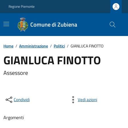
Regione Piemonte
Comune di Zubiena
Home
/
Amministrazione
/
Politici
/
GIANLUCA FINOTTO
GIANLUCA FINOTTO
Assessore
Condividi
Vedi azioni
Argomenti