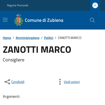
Regione Piemonte
Comune di Zubiena
Home
/
Amministrazione
/
Politici
/
ZANOTTI MARCO
ZANOTTI MARCO
Consigliere
Condividi
Vedi azioni
Argomenti