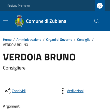
Regione Piemonte
Comune di Zubiena
Home
/
Amministrazione
/
Organi di Governo
/
Consiglio
/
VERDOIA BRUNO
VERDOIA BRUNO
Consigliere
Condividi
Vedi azioni
Argomenti