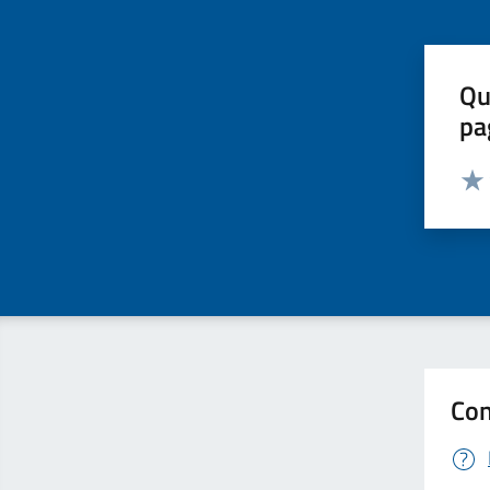
Qu
pa
Valut
Valu
Con