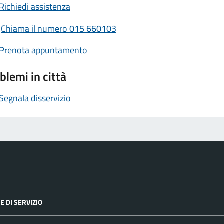
Richiedi assistenza
Chiama il numero 015 660103
Prenota appuntamento
blemi in città
Segnala disservizio
E DI SERVIZIO