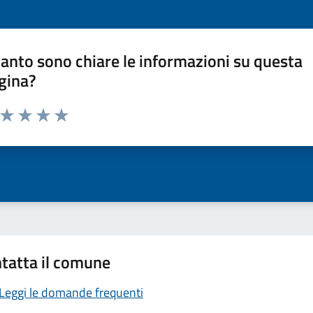
anto sono chiare le informazioni su questa
gina?
a da 1 a 5 stelle la pagina
ta 1 stelle su 5
Valuta 2 stelle su 5
Valuta 3 stelle su 5
Valuta 4 stelle su 5
Valuta 5 stelle su 5
tatta il comune
Leggi le domande frequenti