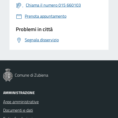
Chiama il numero 015 660103
Prenota appuntamento
Problemi in città
Segnala disservizio
Comune di Zubiena
AMMINISTRAZIONE
Aree amministrative
Documenti e dati