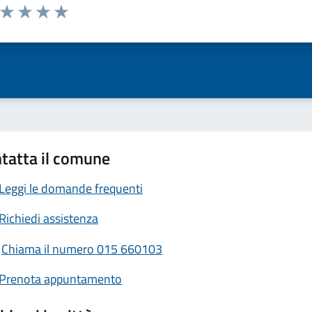
a da 1 a 5 stelle la pagina
ta 1 stelle su 5
Valuta 2 stelle su 5
Valuta 3 stelle su 5
Valuta 4 stelle su 5
Valuta 5 stelle su 5
tatta il comune
Leggi le domande frequenti
Richiedi assistenza
Chiama il numero 015 660103
Prenota appuntamento