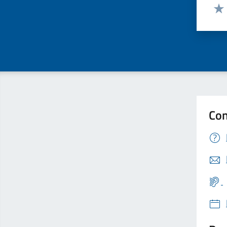
Valut
Valu
Con