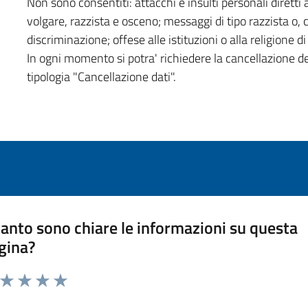
Non sono consentiti: attacchi e insulti personali diretti a
volgare, razzista e osceno; messaggi di tipo razzista o,
discriminazione; offese alle istituzioni o alla religione 
In ogni momento si potra' richiedere la cancellazione d
tipologia "Cancellazione dati".
anto sono chiare le informazioni su questa
gina?
a da 1 a 5 stelle la pagina
ta 1 stelle su 5
Valuta 2 stelle su 5
Valuta 3 stelle su 5
Valuta 4 stelle su 5
Valuta 5 stelle su 5