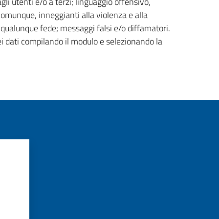
gli utenti e/o a terzi; linguaggio offensivo,
 comunque, inneggianti alla violenza e alla
di qualunque fede; messaggi falsi e/o diffamatori.
ei dati compilando il modulo e selezionando la