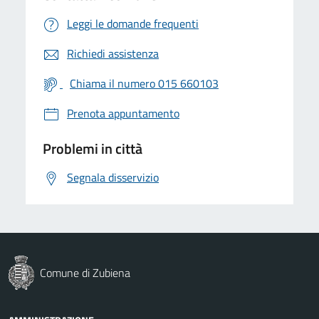
Leggi le domande frequenti
Richiedi assistenza
Chiama il numero 015 660103
Prenota appuntamento
Problemi in città
Segnala disservizio
Comune di Zubiena