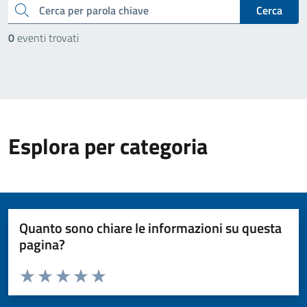
cerca
Cerca
0
eventi trovati
Esplora per categoria
Quanto sono chiare le informazioni su questa
pagina?
Valuta da 1 a 5 stelle la pagina
Valuta 1 stelle su 5
Valuta 2 stelle su 5
Valuta 3 stelle su 5
Valuta 4 stelle su 5
Valuta 5 stelle su 5