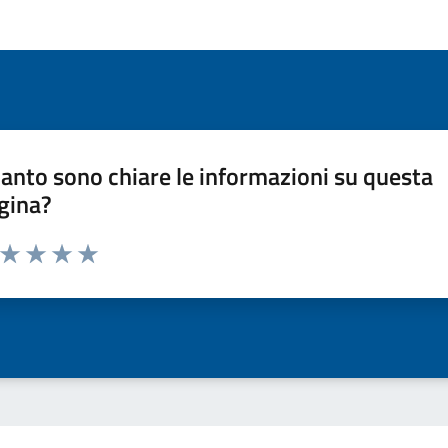
anto sono chiare le informazioni su questa
gina?
a da 1 a 5 stelle la pagina
ta 1 stelle su 5
Valuta 2 stelle su 5
Valuta 3 stelle su 5
Valuta 4 stelle su 5
Valuta 5 stelle su 5