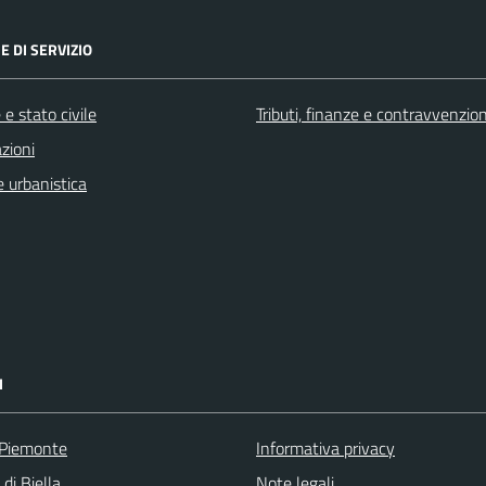
E DI SERVIZIO
e stato civile
Tributi, finanze e contravvenzion
zioni
 urbanistica
I
 Piemonte
Informativa privacy
 di Biella
Note legali