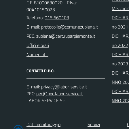
C.F. 81000630020 - P.Iva:
Meccanis
00410150023
Telefono:
015 660103
DICHIAR
E-mail:
no 2021
PEC:
DICHIAR
Uffici e orari
no 2022
Numeri utili
DICHIAR
no 2023
CONTATTI D.P.O.
DICHIAR
NNO 20
E-mail:
DICHIAR
PEC:
LABOR SERVICE S.r.l.
NNO 20
Dati monitoraggio
Servizi
C