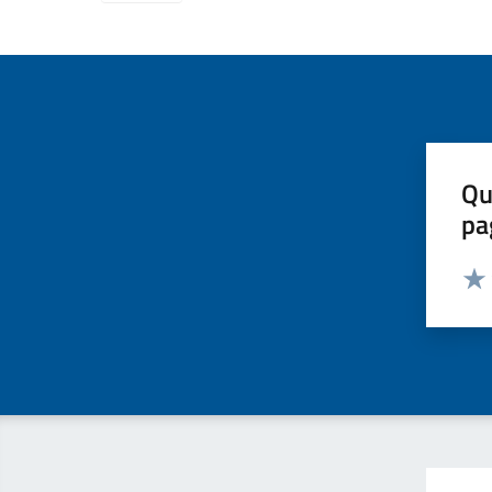
Qu
pa
Valut
Valu