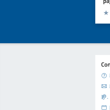
pa
Valut
Valu
Con