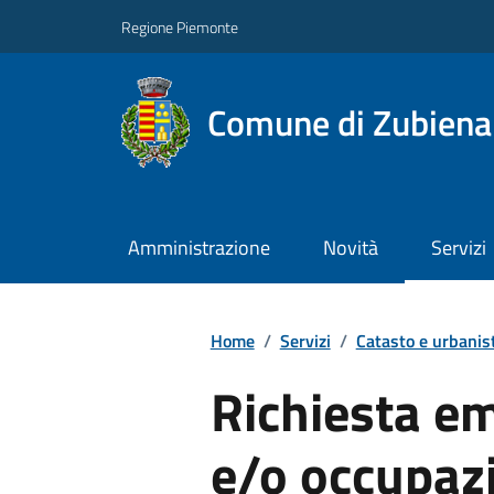
Regione Piemonte
Comune di Zubiena
Amministrazione
Novità
Servizi
Home
/
Servizi
/
Catasto e urbanis
Richiesta e
e/o occupaz