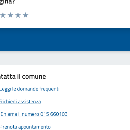
gina?
a da 1 a 5 stelle la pagina
ta 1 stelle su 5
Valuta 2 stelle su 5
Valuta 3 stelle su 5
Valuta 4 stelle su 5
Valuta 5 stelle su 5
tatta il comune
Leggi le domande frequenti
Richiedi assistenza
Chiama il numero 015 660103
Prenota appuntamento