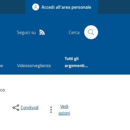
Accedi all'area personale
Seguici su
Cerca
Tutti gli
ne
Videosorveglianza
argomenti...
ico
Vedi
Condividi
azioni