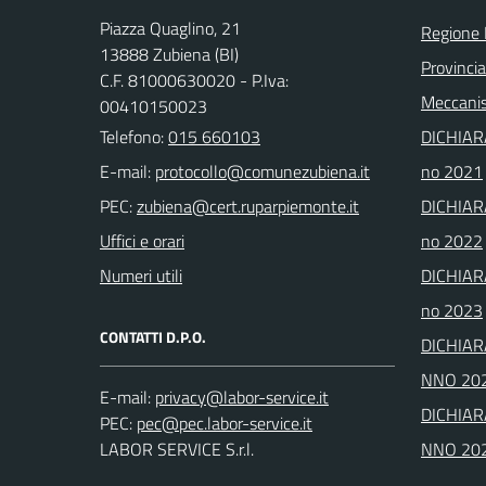
Piazza Quaglino, 21
Regione
13888 Zubiena (BI)
Provincia
C.F. 81000630020 - P.Iva:
Meccanis
00410150023
Telefono:
015 660103
DICHIAR
E-mail:
no 2021
PEC:
DICHIAR
Uffici e orari
no 2022
Numeri utili
DICHIAR
no 2023
CONTATTI D.P.O.
DICHIAR
NNO 20
E-mail:
DICHIAR
PEC:
LABOR SERVICE S.r.l.
NNO 20