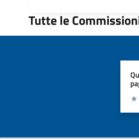
Tutte le Commission
Qu
pa
Valut
Valu