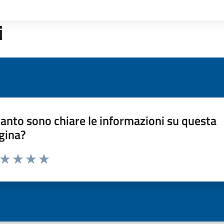
i
anto sono chiare le informazioni su questa
gina?
a da 1 a 5 stelle la pagina
ta 1 stelle su 5
Valuta 2 stelle su 5
Valuta 3 stelle su 5
Valuta 4 stelle su 5
Valuta 5 stelle su 5