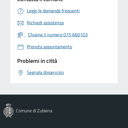
Leggi le domande frequenti
Richiedi assistenza
Chiama il numero 015 660103
Prenota appuntamento
Problemi in città
Segnala disservizio
Comune di Zubiena