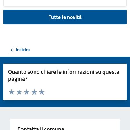
Tutte le novità
Indietro
Quanto sono chiare le informazioni su questa
pagina?
Valuta da 1 a 5 stelle la pagina
Valuta 1 stelle su 5
Valuta 2 stelle su 5
Valuta 3 stelle su 5
Valuta 4 stelle su 5
Valuta 5 stelle su 5
Contatta il comune