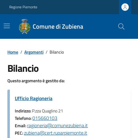
Regione Piemonte
Comune di Zubiena
Home
/
Argomenti
/
Bilancio
Bilancio
Questo argomento è gestito da:
Ufficio Ragioneria
Indirizzo:
P.zza Quaglino 21
015660103
Telefono:
ragioneria@comunezubiena.it
Email:
zubiena@cert.ruparpiemonte.it
PEC: