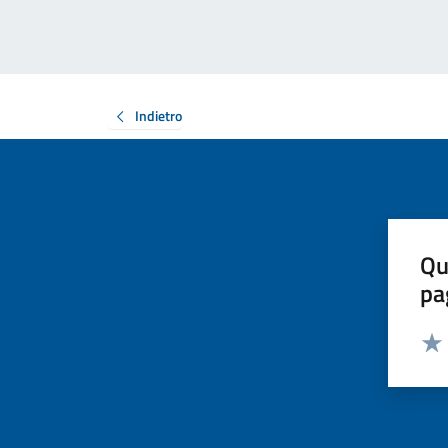
Indietro
Qu
pa
Valut
Valu