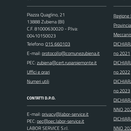
Piazza Quaglino, 21
Regione
13888 Zubiena (BI)
Provincia
C.F. 81000630020 - P.Iva:
Meccanis
00410150023
Telefono:
015 660103
DICHIAR
E-mail:
no 2021
PEC:
DICHIAR
Uffici e orari
no 2022
Numeri utili
DICHIAR
no 2023
CONTATTI D.P.O.
DICHIAR
NNO 20
E-mail:
DICHIAR
PEC:
LABOR SERVICE S.r.l.
NNO 20