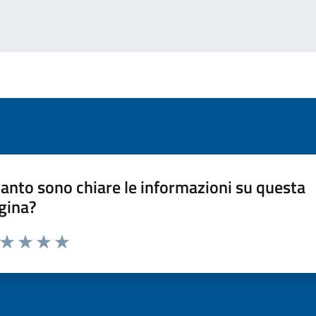
anto sono chiare le informazioni su questa
gina?
a da 1 a 5 stelle la pagina
ta 1 stelle su 5
Valuta 2 stelle su 5
Valuta 3 stelle su 5
Valuta 4 stelle su 5
Valuta 5 stelle su 5