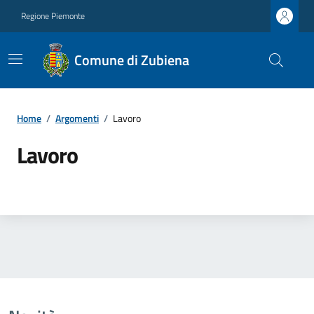
Regione Piemonte
Comune di Zubiena
Home
/
Argomenti
/
Lavoro
Lavoro