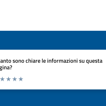
anto sono chiare le informazioni su questa
gina?
a da 1 a 5 stelle la pagina
ta 1 stelle su 5
Valuta 2 stelle su 5
Valuta 3 stelle su 5
Valuta 4 stelle su 5
Valuta 5 stelle su 5