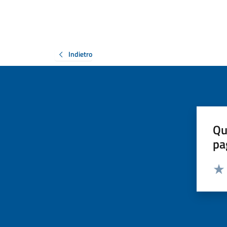
Indietro
Qu
pa
Valut
Valu