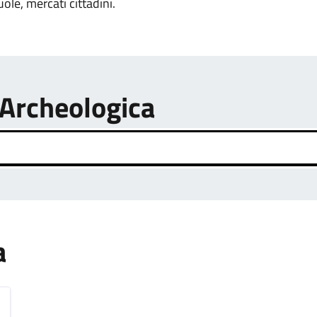
uole, mercati cittadini.
 Archeologica
a