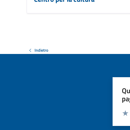
Indietro
Qu
pa
Valut
Valu