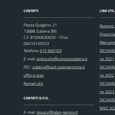
CONTATTI
LINK UTIL
Piazza Quaglino, 21
Regione
13888 Zubiena (BI)
Provincia
C.F. 81000630020 - P.Iva:
Meccanis
00410150023
Telefono:
015 660103
DICHIAR
E-mail:
no 2021
PEC:
DICHIAR
Uffici e orari
no 2022
Numeri utili
DICHIAR
no 2023
CONTATTI D.P.O.
DICHIAR
NNO 20
E-mail: