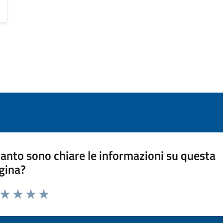
anto sono chiare le informazioni su questa
gina?
a da 1 a 5 stelle la pagina
ta 1 stelle su 5
Valuta 2 stelle su 5
Valuta 3 stelle su 5
Valuta 4 stelle su 5
Valuta 5 stelle su 5