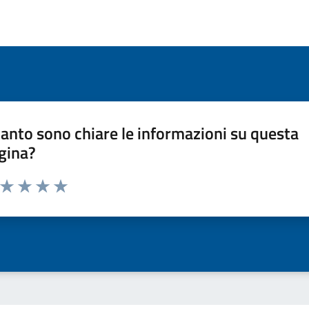
anto sono chiare le informazioni su questa
gina?
a da 1 a 5 stelle la pagina
ta 1 stelle su 5
Valuta 2 stelle su 5
Valuta 3 stelle su 5
Valuta 4 stelle su 5
Valuta 5 stelle su 5