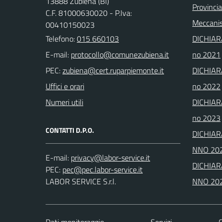
13888 Zubiena (BI)
Provincia
C.F. 81000630020 - P.Iva:
Meccanis
00410150023
Telefono:
015 660103
DICHIAR
E-mail:
no 2021
PEC:
DICHIAR
Uffici e orari
no 2022
Numeri utili
DICHIAR
no 2023
CONTATTI D.P.O.
DICHIAR
NNO 20
E-mail:
DICHIAR
PEC:
LABOR SERVICE S.r.l.
NNO 20