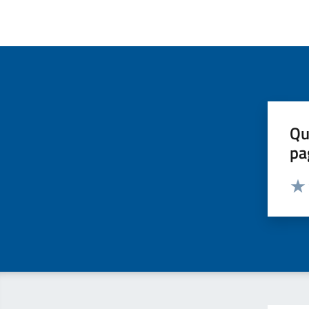
Qu
pa
Valut
Valu