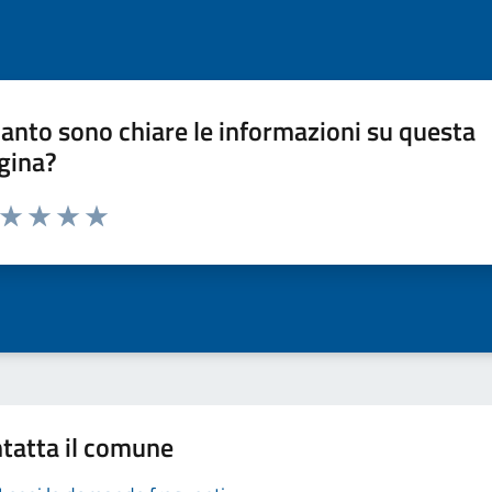
anto sono chiare le informazioni su questa
gina?
a da 1 a 5 stelle la pagina
ta 1 stelle su 5
Valuta 2 stelle su 5
Valuta 3 stelle su 5
Valuta 4 stelle su 5
Valuta 5 stelle su 5
tatta il comune