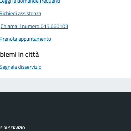
Leggi le domande frequenti
Richiedi assistenza
Chiama il numero 015 660103
Prenota appuntamento
blemi in città
Segnala disservizio
E DI SERVIZIO