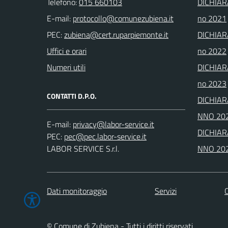
Telefono:
015 660103
DICHIAR
E-mail:
no 2021
PEC:
DICHIAR
Uffici e orari
no 2022
Numeri utili
DICHIAR
no 2023
CONTATTI D.P.O.
DICHIAR
NNO 20
E-mail:
DICHIAR
PEC:
LABOR SERVICE S.r.l.
NNO 20
Dati monitoraggio
Servizi
C
© Comune di Zubiena - Tutti i diritti riservati