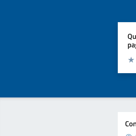
Qu
pa
Valut
Valu
Con