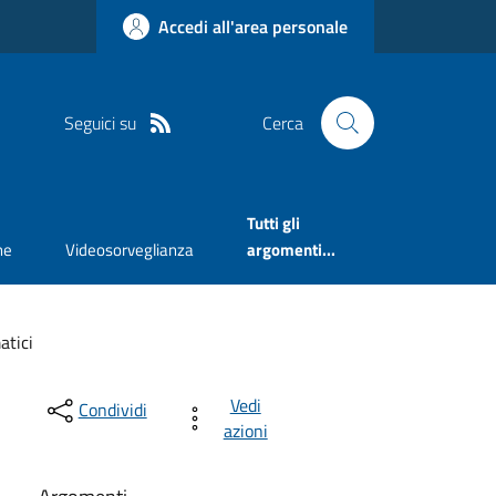
Accedi all'area personale
Seguici su
Cerca
Tutti gli
ne
Videosorveglianza
argomenti...
atici
Vedi
Condividi
azioni