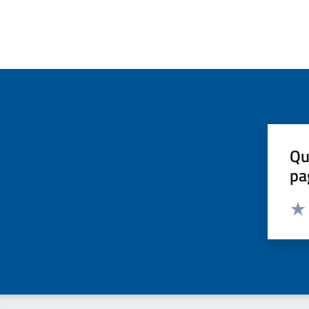
Qu
pa
Valut
Valu