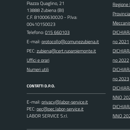
Piazza Quaglino, 21
Regione
13888 Zubiena (BI)
Provincia
C.F. 81000630020 - P.Iva:
Meccanis
00410150023
Telefono:
015 660103
DICHIAR
E-mail:
no 2021
PEC:
DICHIAR
Uffici e orari
no 2022
Numeri utili
DICHIAR
no 2023
CONTATTI D.P.O.
DICHIAR
NNO 20
E-mail:
DICHIAR
PEC:
LABOR SERVICE S.r.l.
NNO 20