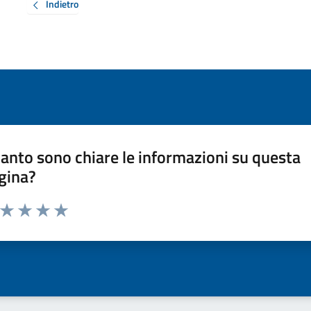
Indietro
anto sono chiare le informazioni su questa
gina?
a da 1 a 5 stelle la pagina
ta 1 stelle su 5
Valuta 2 stelle su 5
Valuta 3 stelle su 5
Valuta 4 stelle su 5
Valuta 5 stelle su 5