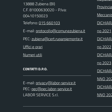
13888 Zubiena (BI)
Provincia
C.F. 81000630020 - P.Iva:
Meccanis
00410150023
Telefono:
015 660103
DICHIAR
E-mail:
no 2021
PEC:
DICHIAR
Uffici e orari
no 2022
Numeri utili
DICHIAR
no 2023
CONTATTI D.P.O.
DICHIAR
NNO 20
E-mail:
DICHIAR
PEC:
LABOR SERVICE S.r.l.
NNO 20