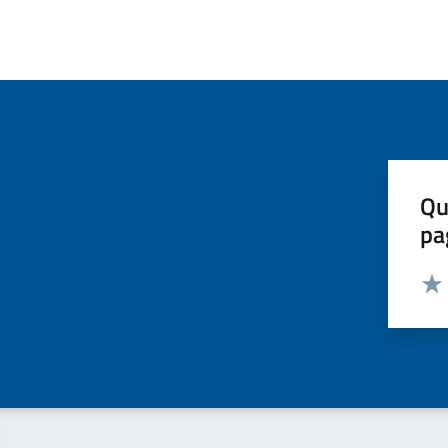
Qu
pa
Valut
Valu