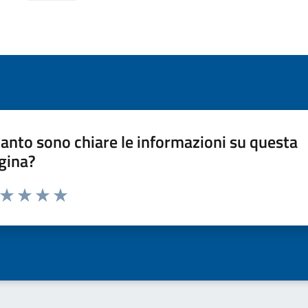
anto sono chiare le informazioni su questa
gina?
a da 1 a 5 stelle la pagina
ta 1 stelle su 5
Valuta 2 stelle su 5
Valuta 3 stelle su 5
Valuta 4 stelle su 5
Valuta 5 stelle su 5