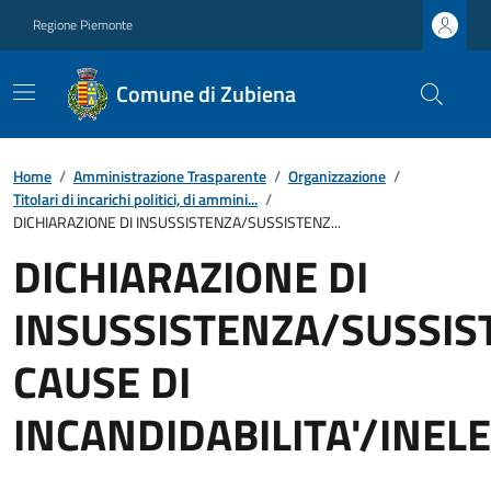
Regione Piemonte
Comune di Zubiena
Home
/
Amministrazione Trasparente
/
Organizzazione
/
Titolari di incarichi politici, di ammini...
/
DICHIARAZIONE DI INSUSSISTENZA/SUSSISTENZ...
DICHIARAZIONE DI
INSUSSISTENZA/SUSSIS
CAUSE DI
INCANDIDABILITA'/INELE