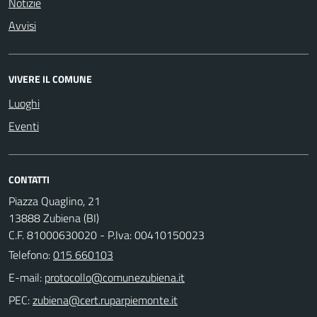
Notizie
Avvisi
VIVERE IL COMUNE
Luoghi
Eventi
CONTATTI
Piazza Quaglino, 21
13888 Zubiena (BI)
C.F. 81000630020 - P.Iva: 00410150023
Telefono:
015 660103
E-mail:
PEC: