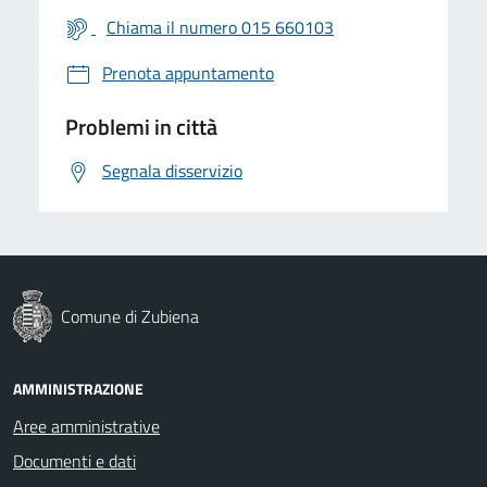
Chiama il numero 015 660103
Prenota appuntamento
Problemi in città
Segnala disservizio
Comune di Zubiena
AMMINISTRAZIONE
Aree amministrative
Documenti e dati