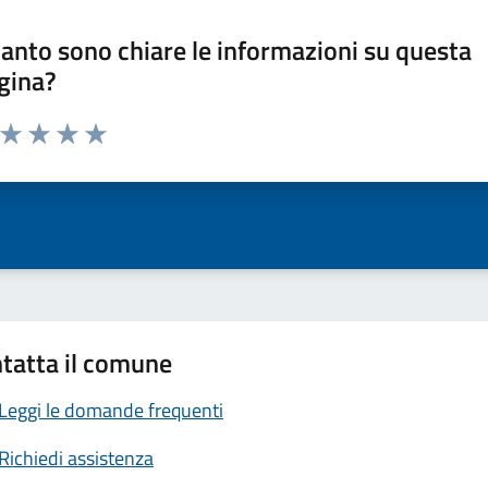
anto sono chiare le informazioni su questa
gina?
a da 1 a 5 stelle la pagina
ta 1 stelle su 5
Valuta 2 stelle su 5
Valuta 3 stelle su 5
Valuta 4 stelle su 5
Valuta 5 stelle su 5
tatta il comune
Leggi le domande frequenti
Richiedi assistenza