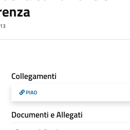
renza
013
Collegamenti
PIAO
Documenti e Allegati