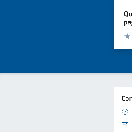
Qu
pa
Valut
Valu
Con