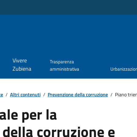
Vivere
Trasparenza
Zubiena
amministrativa
Urbanizzazio
te
/
Altri contenuti
/
Prevenzione della corruzione
/
Piano trien
ale per la
della corruzione e