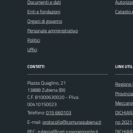
Documenti e dati
Autorizza
Enti e fondazioni
Catasto e
Organi di governo
Personale amministrativo
Politici
Uffici
CONTATTI
LINK UTIL
Piazza Quaglino, 21
Regione
13888 Zubiena (BI)
Provincia
C.F. 81000630020 - P.Iva:
Meccanis
00410150023
Telefono:
015 660103
DICHIAR
E-mail:
no 2021
PEC:
DICHIAR