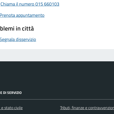
Chiama il numero 015 660103
Prenota appuntamento
blemi in città
Segnala disservizio
E DI SERVIZIO
e stato civile
Tributi, finanze e contravvenzion