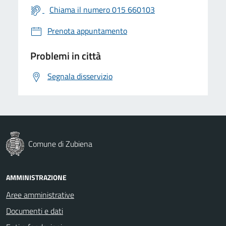
Chiama il numero 015 660103
Prenota appuntamento
Problemi in città
Segnala disservizio
Comune di Zubiena
AMMINISTRAZIONE
Aree amministrative
Documenti e dati