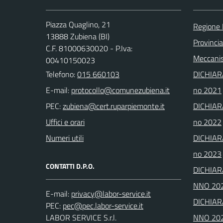
Piazza Quaglino, 21
Regione
13888 Zubiena (BI)
Provincia
C.F. 81000630020 - P.Iva:
Meccanis
00410150023
Telefono:
015 660103
DICHIAR
E-mail:
no 2021
PEC:
DICHIAR
Uffici e orari
no 2022
Numeri utili
DICHIAR
no 2023
CONTATTI D.P.O.
DICHIAR
NNO 20
E-mail:
DICHIAR
PEC:
LABOR SERVICE S.r.l.
NNO 20