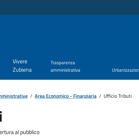
Vivere
Trasparenza
Zubiena
amministrativa
Urbanizzazio
ministrative
/
Area Economico - Finanziaria
/
Ufficio Tributi
i
ertura al pubblico