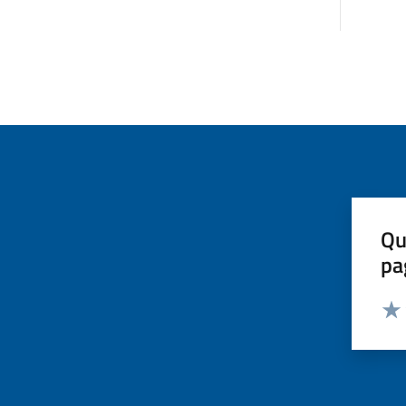
Qu
pa
Valut
Valu