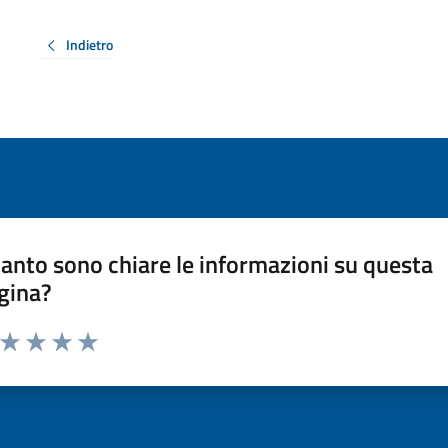
Indietro
anto sono chiare le informazioni su questa
gina?
a da 1 a 5 stelle la pagina
ta 1 stelle su 5
Valuta 2 stelle su 5
Valuta 3 stelle su 5
Valuta 4 stelle su 5
Valuta 5 stelle su 5