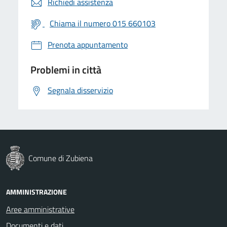
Richiedi assistenza
Chiama il numero 015 660103
Prenota appuntamento
Problemi in città
Segnala disservizio
Comune di Zubiena
AMMINISTRAZIONE
Aree amministrative
Documenti e dati