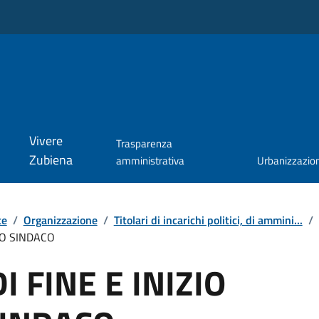
Vivere
Trasparenza
Zubiena
amministrativa
Urbanizzazio
te
/
Organizzazione
/
Titolari di incarichi politici, di ammini...
/
TO SINDACO
I FINE E INIZIO