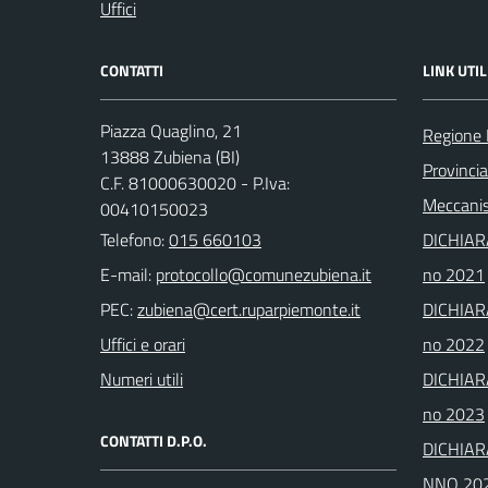
Uffici
CONTATTI
LINK UTIL
Piazza Quaglino, 21
Regione
13888 Zubiena (BI)
Provincia
C.F. 81000630020 - P.Iva:
Meccanis
00410150023
Telefono:
015 660103
DICHIAR
E-mail:
no 2021
PEC:
DICHIAR
Uffici e orari
no 2022
Numeri utili
DICHIAR
no 2023
CONTATTI D.P.O.
DICHIAR
NNO 20