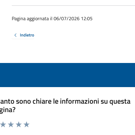
Pagina aggiornata il 06/07/2026 12:05
Indietro
anto sono chiare le informazioni su questa
gina?
a da 1 a 5 stelle la pagina
ta 1 stelle su 5
Valuta 2 stelle su 5
Valuta 3 stelle su 5
Valuta 4 stelle su 5
Valuta 5 stelle su 5