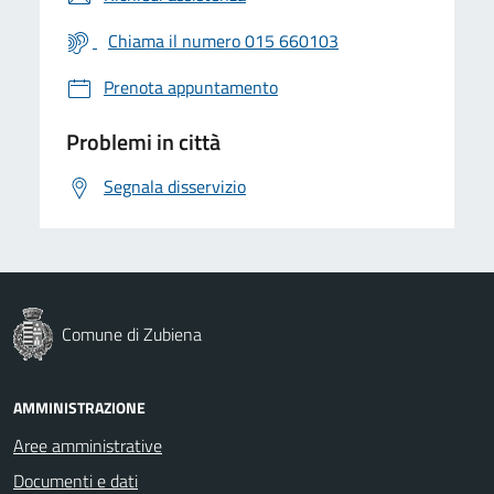
Chiama il numero 015 660103
Prenota appuntamento
Problemi in città
Segnala disservizio
Comune di Zubiena
AMMINISTRAZIONE
Aree amministrative
Documenti e dati