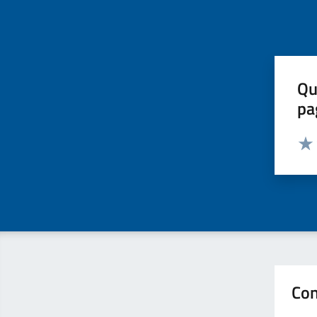
Qu
pa
Valut
Valu
Con