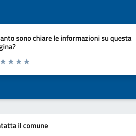
anto sono chiare le informazioni su questa
gina?
a da 1 a 5 stelle la pagina
ta 1 stelle su 5
Valuta 2 stelle su 5
Valuta 3 stelle su 5
Valuta 4 stelle su 5
Valuta 5 stelle su 5
tatta il comune