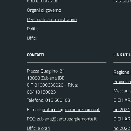
Enti e fondazioni
Catasto e
Organi di governo
Personale amministrativo
Politici
Uffici
CONTATTI
LINK UTIL
Piazza Quaglino, 21
Regione
13888 Zubiena (BI)
Provincia
C.F. 81000630020 - P.Iva:
Meccanis
00410150023
Telefono:
015 660103
DICHIAR
E-mail:
no 2021
PEC:
DICHIAR
Uffici e orari
no 2022