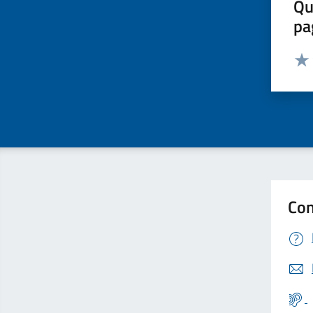
Qu
pa
Valut
Valu
Con