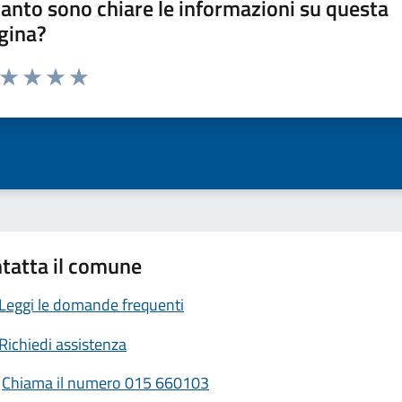
anto sono chiare le informazioni su questa
gina?
a da 1 a 5 stelle la pagina
ta 1 stelle su 5
Valuta 2 stelle su 5
Valuta 3 stelle su 5
Valuta 4 stelle su 5
Valuta 5 stelle su 5
tatta il comune
Leggi le domande frequenti
Richiedi assistenza
Chiama il numero 015 660103