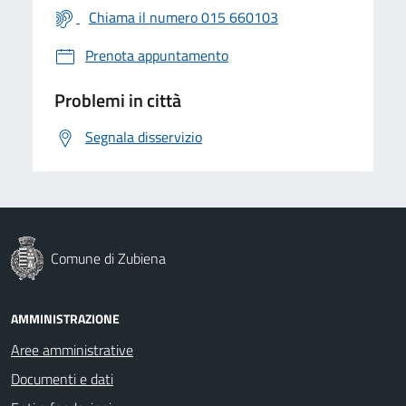
Chiama il numero 015 660103
Prenota appuntamento
Problemi in città
Segnala disservizio
Comune di Zubiena
AMMINISTRAZIONE
Aree amministrative
Documenti e dati