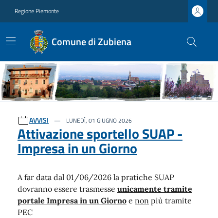
Regione Piemonte
Comune di Zubiena
Ultime notizie
AVVISI
LUNEDÌ, 01 GIUGNO 2026
Attivazione sportello SUAP -
Impresa in un Giorno
A far data dal 01/06/2026 la pratiche SUAP
dovranno essere trasmesse
unicamente tramite
portale Impresa in un Giorno
e
non
più tramite
PEC